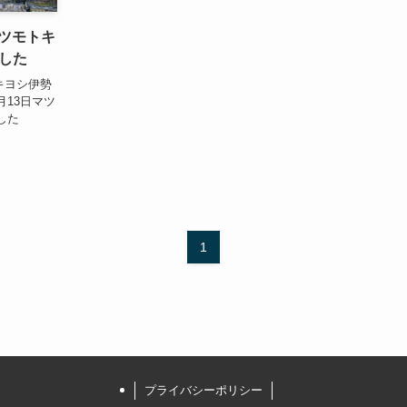
マツモトキ
した
トキヨシ伊勢
月13日マツ
した
1
プライバシーポリシー